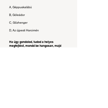
A, Géppuskalábú
B, Góleádor
C, Gőzhenger
D, Az újpesti Harcimén
Ha úgy gondolod, tudod a helyes
megfejtést, mondd be hangosan, majd
ellenőrizd, eltaláltad-e!
Megnézem a megoldást!