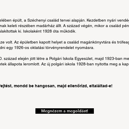
elében épült, a Széchenyi család tervei alapján. Kezdetben nyári ven
jának keleti részében madárház állt. A század végén, mikor a család pé
alakítottak ki. Iskolaként 1928 óta működik.
sze volt. Az épületben kapott helyet a család magánkönyvtára és trófe
dni egy 1926-os oktatási törvényrendelet nyomásra.
0. század elején jött létre a Polgári Iskola Egyesület, majd 1923-ban me
tek állapota leromlott. Az új polgári iskola 1928-ban nyitotta meg a kapu
jtést, mondd be hangosan, majd ellenőrizd, eltaláltad-e!
Megnézem a megoldást!