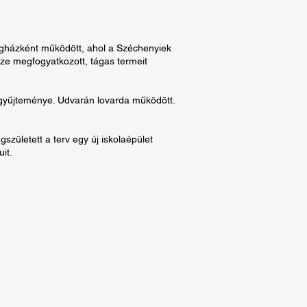
dégházként működött, ahol a Széchenyiek
nze megfogyatkozott, tágas termeit
agyűjteménye. Udvarán lovarda működött.
gszületett a terv egy új iskolaépület
it.