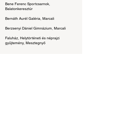
Bene Ferenc Sportcsarnok,
Balatonkeresztúr
Bernáth Aurél Galéria, Marcali
Berzsenyi Dániel Gimnázium, Marcali
Faluház, Helytörténeti és néprajzi
gyűjtemény, Mesztegnyő
Ha eltaláltad a helyes megoldást, tartsd
meg a korongot. Ha nem, tedd legalulra
és várj, amíg újra felbukkan!