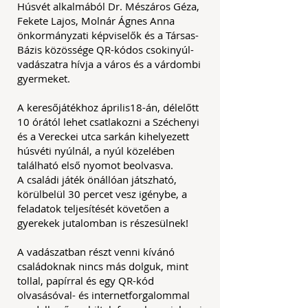
Húsvét alkalmából Dr. Mészáros Géza,
Fekete Lajos, Molnár Ágnes Anna
önkormányzati képviselők és a Társas-
Bázis közössége QR-kódos csokinyúl-
vadászatra hívja a város és a várdombi
gyermeket.
A keresőjátékhoz április18-án, délelőtt
10 órától lehet csatlakozni a Széchenyi
és a Vereckei utca sarkán kihelyezett
húsvéti nyúlnál, a nyúl közelében
található első nyomot beolvasva.
​A családi játék önállóan játszható,
körülbelül 30 percet vesz igénybe, a
feladatok teljesítését követően a
gyerekek jutalomban is részesülnek!
A vadászatban részt venni kívánó
családoknak nincs más dolguk, mint
tollal, papírral és egy QR-kód
olvasásóval- és internetforgalommal