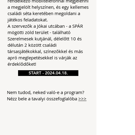
rendelkező mobiltelefonnal megjelenni
a megjelölt helyszínen, és egy kellemes
családi séta keretében megoldani a
játékos feladatokat.
A szervezők a Jókai utcában - a SPÁR
mögötti zöld terület - található
Szerelmesek kutjánál, délelőtt 10 és
délután 2 között családi
társasjátékokkal, színezőkkel és más
apró meglepetésekkel is várják az
érdeklődőket!
START - 2024.04.18.
Nem tudod, neked való-e a program?
Nézz bele a tavalyi összefoglalóba
>>>