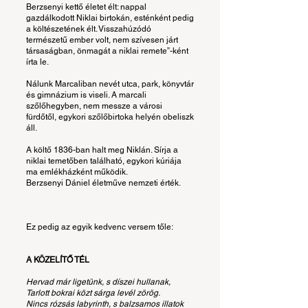
Berzsenyi kettő életet élt: nappal
gazdálkodott Niklai birtokán, esténként pedig
a költészetének élt. Visszahúzódó
természetű ember volt, nem szívesen járt
társaságban, önmagát a niklai remete”-ként
írta le.
Nálunk Marcaliban nevét utca, park, könyvtár
és gimnázium is viseli. A marcali
szőlőhegyben, nem messze a városi
fürdőtől, egykori szőlőbirtoka helyén obeliszk
áll.
A költő 1836-ban halt meg Niklán. Sírja a
niklai temetőben található, egykori kúriája
ma emlékházként működik.
Berzsenyi Dániel életműve nemzeti érték.
Ez pedig az egyik kedvenc versem tőle:
A KÖZELÍTŐ TÉL
Hervad már ligetünk, s díszei hullanak,
Tarlott bokrai közt sárga levél zörög.
Nincs rózsás labyrinth, s balzsamos illatok