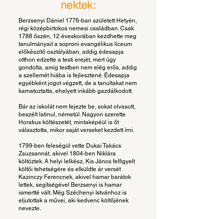
nektek:
Berzsenyi Dániel 1776-ban született Hetyén,
régi középbirtokos nemesi családban. Csak
1788 őszén, 12 éveskorában kezdhette meg
tanulmányait a soproni evangélikus líceum
előkészítő osztályában, addig édesapja
otthon edzette a testi erejét, mert úgy
gondolta, amíg testben nem elég erős, addig
a szellemét hiába is fejlesztené. Édesapja
egyébként jogot végzett, de a tanultakat nem
kamatoztatta, ehelyett inkább gazdálkodott.
Bár az iskolát nem fejezte be, sokat olvasott,
beszélt latinul, németül. Nagyon szerette
Horatius költészetét, mintaképéül is őt
választotta, mikor saját verseket kezdett írni.
1799-ben feleségül vette Dukai Takács
Zsuzsannát, akivel 1804-ben Niklára
költöztek. A helyi lelkész, Kis János felfigyelt
költői tehetségére és elküldte ár versét
Kazinczy Ferencnek, akivel hamar barátok
lettek, segítségével Berzsenyi is hamar
ismertté vált. Még Széchenyi Istvánhoz is
eljutottak a művei, aki kedvenc költőjének
nevezte.