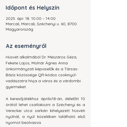
Időpont és Helyszín
2025. ápr. 18. 10:00 – 14:00
Marcali, Marcali, Széchenyi u. 60, 8700
Magyarország
Az eseményről
Húsvét alkalmából Dr. Mészáros Géza, 
Fekete Lajos, Molnár Ágnes Anna 
önkormányzati képviselők és a Társas-
Bázis közössége QR-kódos csokinyúl-
vadászatra hívja a város és a várdombi 
gyermeket.
A keresőjátékhoz április18-án, délelőtt 10 
órától lehet csatlakozni a Széchenyi és a 
Vereckei utca sarkán kihelyezett húsvéti 
nyúlnál, a nyúl közelében található első 
nyomot beolvasva.