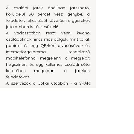
​A családi játék önállóan játszható, 
körülbelül 30 percet vesz igénybe, a 
feladatok teljesítését követően a gyerekek 
jutalomban is részesülnek!
A vadászatban részt venni kívánó 
családoknak nincs más dolguk, mint tollal, 
papírral és egy QR-kód olvasásóval- és 
internetforgalommal rendelkező 
mobiltelefonnal megjelenni a megjelölt 
helyszínen, és egy kellemes családi séta 
keretében megoldani a játékos 
feladatokat.
A szervezők a Jókai utcában - a SPÁR 
mögötti zöld terület - található 
Szerelmesek kutjánál, délelőtt 10 és 
délután 2 között családi társasjátékokkal, 
színezőkkel és más apró meglepetésekkel 
is várják az érdeklődőket!