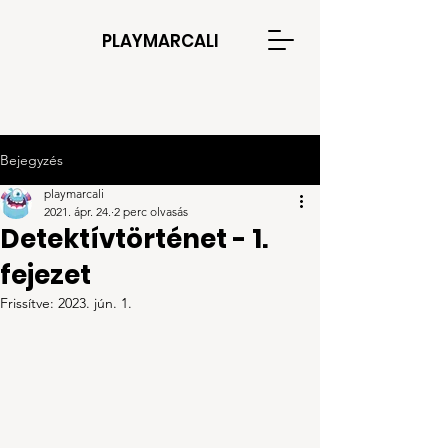
PLAYMARCALI
Bejegyzés
playmarcali
2021. ápr. 24.
2 perc olvasás
Detektívtörténet - 1.
fejezet
Frissítve:
2023. jún. 1.