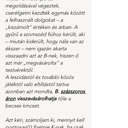
megoldásával végeztek, 
cserélgetni kezdték egymás között 
a felhasznált dolgokat – a 
„kiszámolt” értéken és árban. A 
gyűrű a szomszéd fiúhoz került, aki 
– miután kiderült, hogy nála van az 
ékszer – nem igazán akarta 
visszaadni azt az B-nek, hiszen ő 
azt már „megvásárolta” a 
testvérektől.
A leszidástól és további közös 
játéktól való eltiltástól tartva 
azonban azt mondta, 
B. 
százszoros 
áron
 visszavásárolhatja
 tőle a 
becses kincset.
Azt kéri, számoljam ki, mennyit kell 
pontosan(!) fizetnie K-nak, ha csak 