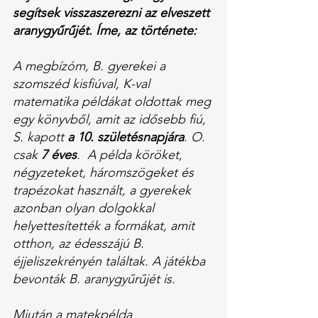
segítsek visszaszerezni az elveszett 
aranygyűrűjét. Íme, az története:
A megbízóm, B. gyerekei a 
szomszéd kisfiúval, K-val 
matematika példákat oldottak meg 
egy könyvből, amit az idősebb fiú, 
S. kapott 
a 10. születésnapjára
. O. 
csak 
7 éves
.  A példa köröket, 
négyzeteket, háromszögeket és 
trapézokat használt, a gyerekek 
azonban olyan dolgokkal 
helyettesítették a formákat, amit 
otthon, az édesszájú B. 
éjjeliszekrényén találtak. A játékba 
bevonták B. aranygyűrűjét is.
Miután a matekpélda 