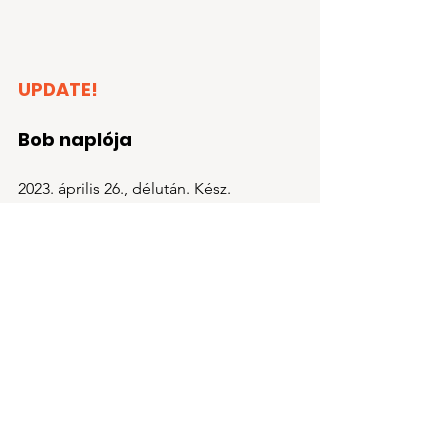
UPDATE!
Bob naplója
2023. április 26., délután. Kész. 
Négyszer voltam a boltban. Három 
doboz szív alakú bonbont zabáltam fel, 
a gyomrom most is kóvályog, de 
megoldottam az ügyet:
A példában a szív alakú bonbon értéke 
8, a fehér csokis bonbon értéke 7 (az 
mondjuk nem volt annyira finom), míg 
a barna csokigolyóé 2.
A gyűrű értéke 1, így ha százszoros 
értéken kell B-nek azt visszavásárolnia, 