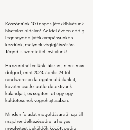
Köszöntünk 100 napos játékkihívásunk 
hivatalos oldalán! Az idei évben eddigi 
legnagyobb játékkampányunkba 
kezdünk, melynek végigjátszására 
Téged is szeretettel invitálunk!
Ha szeretnél velünk játszani, nincs más 
dolgod, mint 2023. április 24-től 
rendszeresen látogatni oldalunkat, 
követni csetlő-botló detektívünk 
kalandjait, és segíteni őt egy-egy 
küldetésének végrehajtásában.
Minden feladat megoldására 3 nap áll 
majd rendelkezésedre, a helyes 
megfejtést beküldők között pedig 