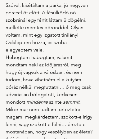
Szóval, kisétáltam a parka, jó negyven 
perccel öt előtt. A fésülködő nő 
szobránál egy férfit láttam üldögélni, 
mellette méretes bőrönddel. Olyan 
voltam, mint egy izgatott tinilány! 
Odaléptem hozzá, és szóba 
elegyedtem vele.
Hebegtem-habogtam, valamit 
mondtam neki az időjárásról, meg 
hogy új vagyok a városban, és nem 
tudom, hova vihetném el a kutyám 
póráz nélkül megfuttatni… ő meg csak 
udvariasan bólogatott, kedvesen 
mondott 
mindenre
 szinte
semmit
. 
Mikor már nem tudtam türtőztetni 
magam, megkérdeztem, szokott-e irigy 
lenni, vagy szokott-e félni… érezte-e 
mostanában, hogy veszélyben az élete? 