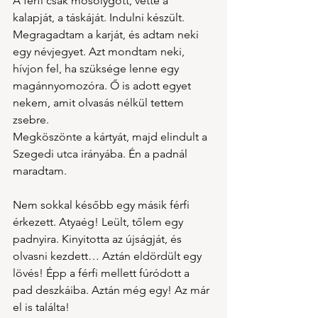
A férfi csak mosolygott, vette a 
kalapját, a táskáját. Indulni készült.
Megragadtam a karját, és adtam neki 
egy névjegyet. Azt mondtam neki, 
hívjon fel, ha szüksége lenne egy 
magánnyomozóra. Ő is adott egyet 
nekem, amit olvasás nélkül tettem 
zsebre.
Megköszönte a kártyát, majd elindult a 
Szegedi utca irányába. Én a padnál 
maradtam.
Nem sokkal később egy másik férfi 
érkezett. Atyaég! Leült, tőlem egy 
padnyira. Kinyitotta az újságját, és 
olvasni kezdett… Aztán eldördült egy 
lövés! Épp a férfi mellett fúródott a 
pad deszkáiba. Aztán még egy! Az már 
el is találta!