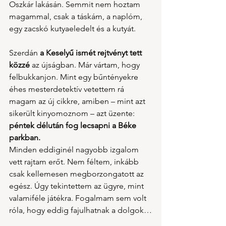
Oszkár lakásán. Semmit nem hoztam 
magammal, csak a táskám, a naplóm, 
egy zacskó kutyaeledelt és a kutyát.
Szerdán 
a Keselyű ismét rejtvényt tett 
közzé
 az újságban. Már vártam, hogy 
felbukkanjon. Mint egy bűntényekre 
éhes mesterdetektív vetettem rá 
magam az új cikkre, amiben – mint azt 
sikerült kinyomoznom – azt üzente: 
péntek délután fog lecsapni a Béke 
parkban.
Minden eddiginél nagyobb izgalom 
vett rajtam erőt. Nem féltem, inkább 
csak kellemesen megborzongatott az 
egész. Úgy tekintettem az ügyre, mint 
valamiféle játékra. Fogalmam sem volt 
róla, hogy eddig fajulhatnak a dolgok…