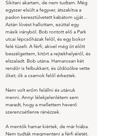
Sikítani akartam, de nem tudtam. Még 
egyszer elsült a fegyver, átszakítva a 
padon keresztülvetett kabátom ujját…
Aztán lövést hallottam, ezúttal egy 
másik irányból. Bob rontott elő a Park 
utcai lépcsőházak felől, és egy bokor 
felé tüzelt. A férfi, akivel még öt előtt 
beszélgettem, kitört a rejtekhelyéről, és 
elszaladt. Bob utána. Hamarosan két 
rendőr is felbukkant, és üldözőbe vette 
őket; ők a csarnok felől érkeztek.
Nem volt erőm felállni és utánuk 
menni. Annyi lélekjelenlétem sem 
maradt, hogy a mellettem heverő 
szerencsétlenre ránézzek.
A mentők hamar kiértek, de már hiába. 
Nem tudták megmenteni a férfi életét.