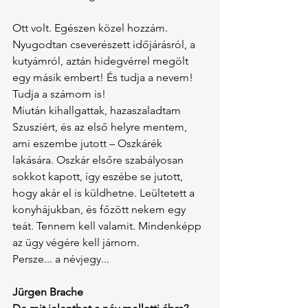
Ott volt. Egészen közel hozzám. 
Nyugodtan cseverészett időjárásról, a 
kutyámról, aztán hidegvérrel megölt 
egy másik embert! És tudja a nevem! 
Tudja a számom is!
Miután kihallgattak, hazaszaladtam 
Szusziért, és az első helyre mentem, 
ami eszembe jutott – Oszkárék 
lakására. Oszkár elsőre szabályosan 
sokkot kapott, így eszébe se jutott, 
hogy akár el is küldhetne. Leültetett a 
konyhájukban, és főzött nekem egy 
teát. Tennem kell valamit. Mindenképp 
az ügy végére kell járnom.
Persze... a névjegy...
Jürgen Brache