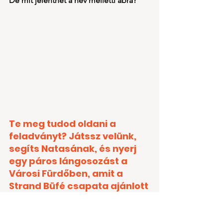
De mit jelenthet a név melletti ábra?
Te meg tudod oldani a 
feladványt? Játssz velünk, 
segíts Natasának, és nyerj 
egy páros lángosozást a 
Városi Fürdőben, amit a 
Strand Büfé csapata ajánlott 
fel.
A megoldás beküldési 