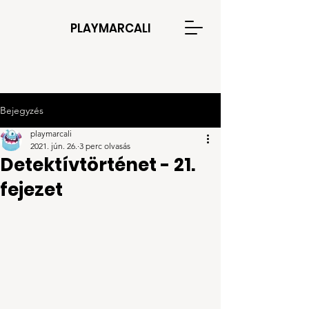
PLAYMARCALI
Bejegyzés
playmarcali
2021. jún. 26.
3 perc olvasás
Detektívtörténet - 21.
fejezet