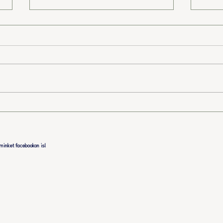
7 éves a TársasBázis
III.
vad
minket facebookon is!