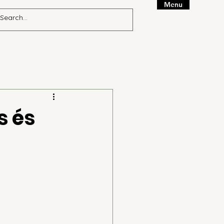
Menu
s és