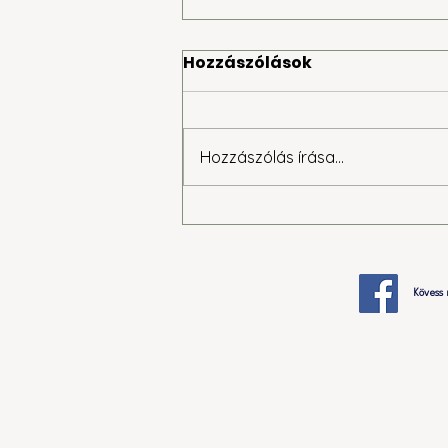
Hozzászólások
Hozzászólás írása...
Ilyen volt az ötödik 24
órás társasjáték-
kihívás Marcaliban
Kövess 