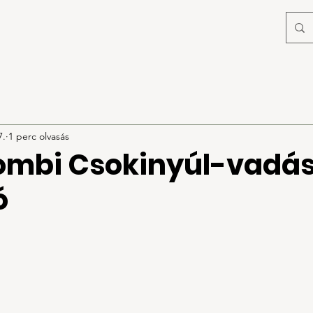
7.
1 perc olvasás
rdombi Csokinyúl-vadás
ó