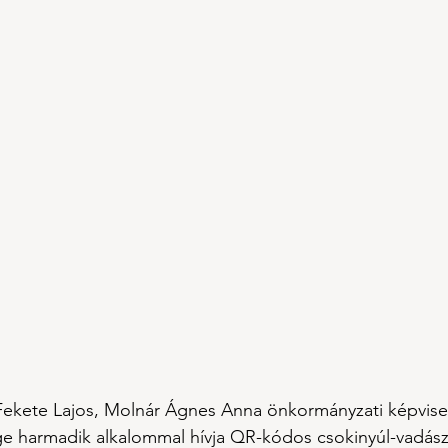
Fekete Lajos, Molnár Ágnes Anna 
önkormányzati képvisel
e harmadik alkalommal hívja QR-kódos csokinyúl-vadász