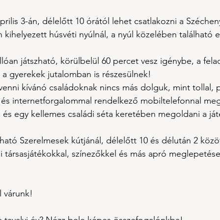
ilis 3-án, délelőtt 10 órától lehet csatlakozni a Szécheny
 kihelyezett húsvéti nyúlnál, a nyúl közelében található 
llóan játszható, körülbelül 60 percet vesz igénybe, a fela
n a gyerekek jutalomban is részesülnek!
enni kívánó családoknak nincs más dolguk, mint tollal, p
és internetforgalommal rendelkező mobiltelefonnal megj
, és egy kellemes családi séta keretében megoldani a ját
ható Szerelmesek kútjánál, délelőtt 10 és délután 2 közö
di társasjátékokkal, színezőkkel és más apró meglepetések
l várunk!