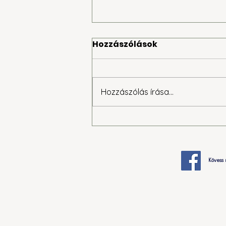
Hozzászólások
Hozzászólás írása...
Ilyen volt az ötödik 24
órás társasjáték-
kihívás Marcaliban
Kövess 