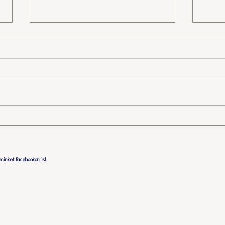
7 éves a TársasBázis
III.
vad
minket facebookon is!