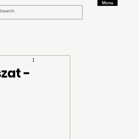
Menu
zat -