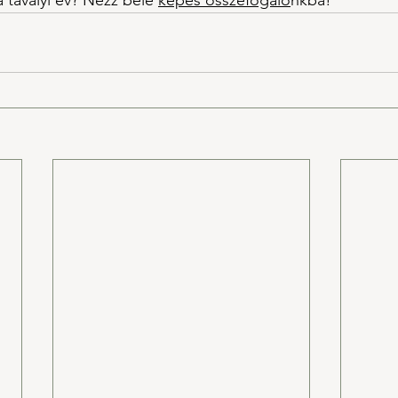
a tavalyi év? Nézz bele 
képes összefogaló
nkba!