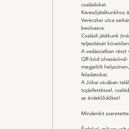
családokat.
Keresőjátékunkhoz ápr
Vereczkei utca sarkán
beolvasva.
​Családi játékunk öná
teljesítését követőe
A vadászatban részt v
QR-kód olvasásóval- 
megjelölt helyszínen
feladatokat.
A Jókai utcában talál
tojásfestéssel, csalá
az érdeklődőket!
Mindenkit szeretette