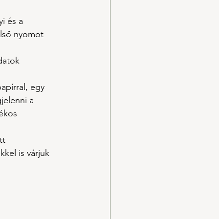
i és a 
első nyomot 
datok 
apírral, egy 
elenni a 
ékos 
tt 
kel is várjuk 