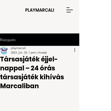
PLAYMARCALI
Bejegyzés
playmarcali
2023. jún. 25.
1 perc olvasás
Társasjáték éjjel-
nappal – 24 órás
társasjáték kihívás
Marcaliban