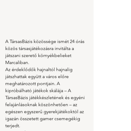
A TársasBázis közössége ismét 24 órás 
közös társasjátékozásra invitálta a 
játszani szerető környékbelieket 
Marcaliban.
Az érdeklődők hajnaltól hajnalig 
játszhattak együtt a város előre 
meghatározott pontjain. A 
kipróbálható játékok skálája – A 
TársasBázis játékkészletének és egyéni 
felajánlásoknak köszönhetően – az 
egészen egyszerű gyerekjátékoktól az 
igazán összetett gamer csemegékig 
terjedt.