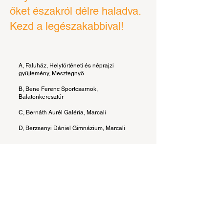
őket északról délre haladva.
Kezd a legészakabbival!
A, Faluház, Helytörténeti és néprajzi
gyűjtemény, Mesztegnyő
B, Bene Ferenc Sportcsarnok,
Balatonkeresztúr
C, Bernáth Aurél Galéria, Marcali
D, Berzsenyi Dániel Gimnázium, Marcali
Ha úgy gondolod, tudod a helyes
megfejtést, mondd be hangosan, majd
ellenőrizd, eltaláltad-e!
Megnézem a megoldást!